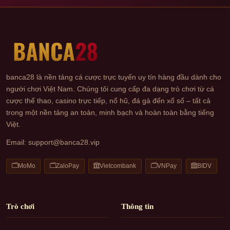
banca28 là nền tảng cá cược trực tuyến uy tín hàng đầu dành cho
người chơi Việt Nam. Chúng tôi cung cấp đa dạng trò chơi từ cá
cược thể thao, casino trực tiếp, nổ hũ, đá gà đến xổ số – tất cả
trong một nền tảng an toàn, minh bạch và hoàn toàn bằng tiếng
Việt.
Email:
support@banca28.vip
MoMo
ZaloPay
Vietcombank
VNPay
BIDV
Trò chơi
Thông tin