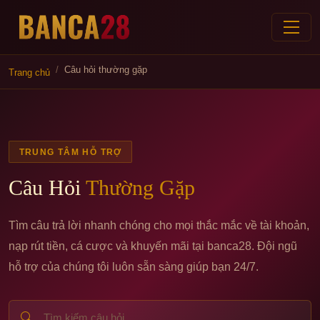
Câu hỏi thường gặp
Trang chủ
TRUNG TÂM HỖ TRỢ
Câu Hỏi
Thường Gặp
Tìm câu trả lời nhanh chóng cho mọi thắc mắc về tài khoản,
nạp rút tiền, cá cược và khuyến mãi tại banca28. Đội ngũ
hỗ trợ của chúng tôi luôn sẵn sàng giúp bạn 24/7.