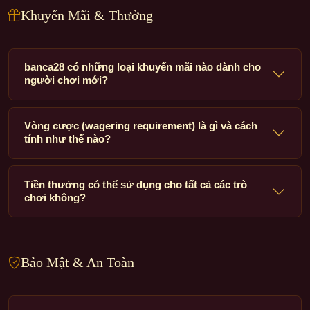
Khuyến Mãi & Thưởng
banca28 có những loại khuyến mãi nào dành cho
người chơi mới?
Vòng cược (wagering requirement) là gì và cách
tính như thế nào?
Tiền thưởng có thể sử dụng cho tất cả các trò
chơi không?
Bảo Mật & An Toàn