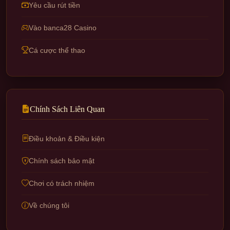
Yêu cầu rút tiền
Vào banca28 Casino
Cá cược thể thao
Chính Sách Liên Quan
Điều khoản & Điều kiện
Chính sách bảo mật
Chơi có trách nhiệm
Về chúng tôi