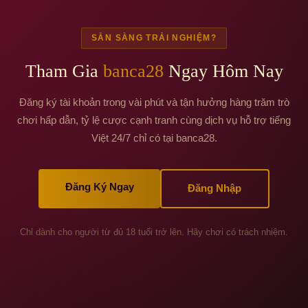
SẴN SÀNG TRẢI NGHIỆM?
Tham Gia
banca28
Ngay Hôm Nay
Đăng ký tài khoản trong vài phút và tận hưởng hàng trăm trò
chơi hấp dẫn, tỷ lệ cược cạnh tranh cùng dịch vụ hỗ trợ tiếng
Việt 24/7 chỉ có tại banca28.
Đăng Ký Ngay
Đăng Nhập
Chỉ dành cho người từ đủ 18 tuổi trở lên. Hãy chơi có trách nhiệm.