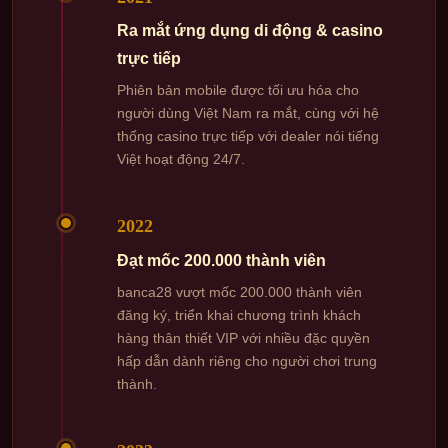
Ra mắt ứng dụng di động & casino
trực tiếp
Phiên bản mobile được tối ưu hóa cho
người dùng Việt Nam ra mắt, cùng với hệ
thống casino trực tiếp với dealer nói tiếng
Việt hoạt động 24/7.
2022
Đạt mốc 200.000 thành viên
banca28 vượt mốc 200.000 thành viên
đăng ký, triển khai chương trình khách
hàng thân thiết VIP với nhiều đặc quyền
hấp dẫn dành riêng cho người chơi trung
thành.