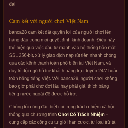
đại.
Cam kết với người chơi Việt Nam
banca28 cam kết đặt quyền lợi của người chơi lên
hàng đầu trong mọi quyết định kinh doanh. Điều này
thể hiện qua việc đầu tư mạnh vào hệ thống bảo mật
SSL 256-bit, xử lý giao dịch nạp rút tiền nhanh chóng
qua các kênh thanh toán phổ biến tại Việt Nam, và
duy trì đội ngũ hỗ trợ khách hàng trực tuyến 24/7 hoàn
toàn bằng tiếng Việt. Với banca28, người chơi không
bao giờ phải chờ đợi lâu hay phải giải thích bằng
tiếng nước ngoài để được hỗ trợ.
Chúng tôi cũng đặc biệt coi trọng trách nhiệm xã hội
thông qua chương trình
Chơi Có Trách Nhiệm
–
cung cấp các công cụ tự giới hạn cược, tự loại trừ tài