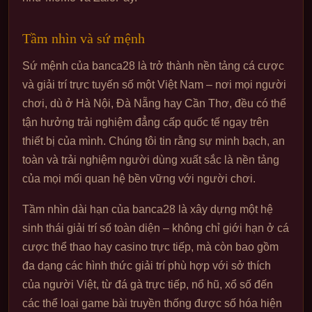
Tầm nhìn và sứ mệnh
Sứ mệnh của banca28 là trở thành nền tảng cá cược
và giải trí trực tuyến số một Việt Nam – nơi mọi người
chơi, dù ở Hà Nội, Đà Nẵng hay Cần Thơ, đều có thể
tận hưởng trải nghiệm đẳng cấp quốc tế ngay trên
thiết bị của mình. Chúng tôi tin rằng sự minh bạch, an
toàn và trải nghiệm người dùng xuất sắc là nền tảng
của mọi mối quan hệ bền vững với người chơi.
Tầm nhìn dài hạn của banca28 là xây dựng một hệ
sinh thái giải trí số toàn diện – không chỉ giới hạn ở cá
cược thể thao hay casino trực tiếp, mà còn bao gồm
đa dạng các hình thức giải trí phù hợp với sở thích
của người Việt, từ đá gà trực tiếp, nổ hũ, xổ số đến
các thể loại game bài truyền thống được số hóa hiện