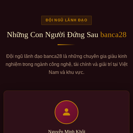
ĐỘI NGŨ LÃNH ĐẠO
Những Con Người Đứng Sau
banca28
Đội ngũ lãnh đạo banca28 là những chuyên gia giàu kinh
nghiệm trong ngành công nghệ, tài chính và giải trí tại Việt
Nam và khu vực.
Nguyễn Minh Khôi