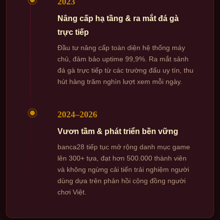
2023
Nâng cấp hạ tầng & ra mắt đá gà
trực tiếp
Đầu tư nâng cấp toàn diện hệ thống máy
chủ, đảm bảo uptime 99,9%. Ra mắt sảnh
đá gà trực tiếp từ các trường đấu uy tín, thu
hút hàng trăm nghìn lượt xem mỗi ngày.
2024–2026
Vươn tầm & phát triển bền vững
banca28 tiếp tục mở rộng danh mục game
lên 300+ tựa, đạt hơn 500.000 thành viên
và không ngừng cải tiến trải nghiệm người
dùng dựa trên phản hồi cộng đồng người
chơi Việt.