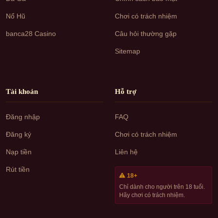
Nổ Hũ
Chơi có trách nhiệm
banca28 Casino
Câu hỏi thường gặp
Sitemap
Tài khoản
Hỗ trợ
Đăng nhập
FAQ
Đăng ký
Chơi có trách nhiệm
Nạp tiền
Liên hệ
Rút tiền
18+
Chỉ dành cho người trên 18 tuổi.
Hãy chơi có trách nhiệm.