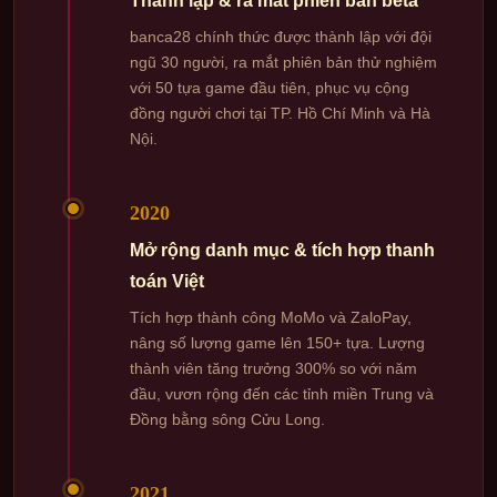
Thành lập & ra mắt phiên bản beta
banca28 chính thức được thành lập với đội
ngũ 30 người, ra mắt phiên bản thử nghiệm
với 50 tựa game đầu tiên, phục vụ cộng
đồng người chơi tại TP. Hồ Chí Minh và Hà
Nội.
2020
Mở rộng danh mục & tích hợp thanh
toán Việt
Tích hợp thành công MoMo và ZaloPay,
nâng số lượng game lên 150+ tựa. Lượng
thành viên tăng trưởng 300% so với năm
đầu, vươn rộng đến các tỉnh miền Trung và
Đồng bằng sông Cửu Long.
2021