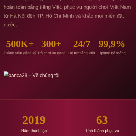
hoàn toàn bằng tiếng Việt, phục vụ người chơi Việt Nam
từ Hà Nội đến TP. Hồ Chí Minh và khắp mọi miền đất
nước.
500K+
300+
24/7
99,9%
Thành viên đăng ký
Trò chơi đa dạng
Hỗ trợ tiếng Việt
Uptime hệ thống
2019
63
Năm thành lập
Tỉnh thành phục vụ