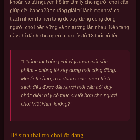
khoản và tài nguyên hỗ trợ tâm lý cho người chơi cần
giúp đỡ. banca28 tin rằng giải trí lành mạnh và có
trách nhiệm là nền tảng để xây dựng cộng đồng
người chơi bền vững và tin tưởng lẫn nhau. Nền tảng
này chỉ dành cho người chơi từ đủ 18 tuổi trở lên.
"Chúng tôi không chỉ xây dựng một sản
phẩm – chúng tôi xây dựng một cộng đồng.
Mỗi tính năng, mỗi dòng code, mỗi chính
sách đều được đặt ra với một câu hỏi duy
nhất: điều này có thực sự tốt hơn cho người
chơi Việt Nam không?"
Hệ sinh thái trò chơi đa dạng