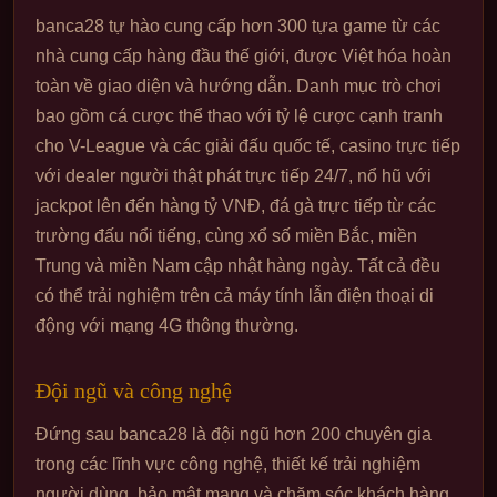
banca28 tự hào cung cấp hơn 300 tựa game từ các
nhà cung cấp hàng đầu thế giới, được Việt hóa hoàn
toàn về giao diện và hướng dẫn. Danh mục trò chơi
bao gồm cá cược thể thao với tỷ lệ cược cạnh tranh
cho V-League và các giải đấu quốc tế, casino trực tiếp
với dealer người thật phát trực tiếp 24/7, nổ hũ với
jackpot lên đến hàng tỷ VNĐ, đá gà trực tiếp từ các
trường đấu nổi tiếng, cùng xổ số miền Bắc, miền
Trung và miền Nam cập nhật hàng ngày. Tất cả đều
có thể trải nghiệm trên cả máy tính lẫn điện thoại di
động với mạng 4G thông thường.
Đội ngũ và công nghệ
Đứng sau banca28 là đội ngũ hơn 200 chuyên gia
trong các lĩnh vực công nghệ, thiết kế trải nghiệm
người dùng, bảo mật mạng và chăm sóc khách hàng.