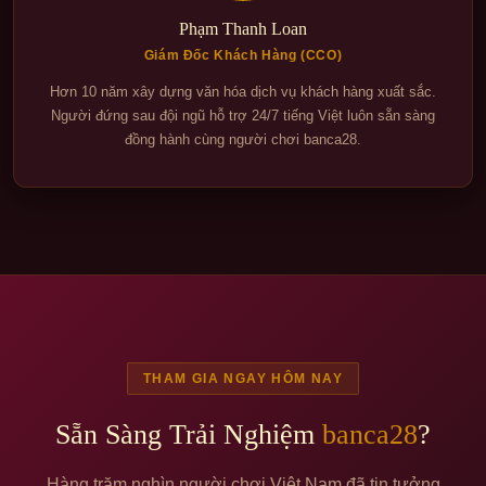
Phạm Thanh Loan
Giám Đốc Khách Hàng (CCO)
Hơn 10 năm xây dựng văn hóa dịch vụ khách hàng xuất sắc.
Người đứng sau đội ngũ hỗ trợ 24/7 tiếng Việt luôn sẵn sàng
đồng hành cùng người chơi banca28.
THAM GIA NGAY HÔM NAY
Sẵn Sàng Trải Nghiệm
banca28
?
Hàng trăm nghìn người chơi Việt Nam đã tin tưởng