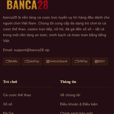
banca28 là nền tảng cá cược trực tuyến uy tín hàng đầu dành cho
người chơi Việt Nam. Chúng tôi cung cấp đa dạng trò chơi từ cá
cược thể thao, casino trực tiếp, nổ hũ, đá gà đến xổ số – tất cả
trong một nền tảng an toàn, minh bạch và hoàn toàn bằng tiếng
Việt.
Email:
support@banca28.vip
MoMo
ZaloPay
Vietcombank
VNPay
BIDV
Trò chơi
Thông tin
Cá cược thể thao
Về chúng tôi
Xổ số
Điều khoản & Điều kiện
Đá Gà
Chính sách bảo mật