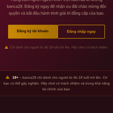
banca28. Đăng ký ngay để nhận ưu đãi chào mừng độc
quyền và bắt đầu hành trình giải trí đẳng cấp của bạn.
Đăng ký tài khoản
Đăng nhập ngay
Chỉ dành cho người từ đủ 18 tuổi trở lên. Hãy chơi có trách nhiệm.
18+
– banca28 chỉ dành cho người từ đủ 18 tuổi trở lên. Cờ
bạc có thể gây nghiện. Hãy chơi có trách nhiệm và trong khả năng
tài chính của bạn.