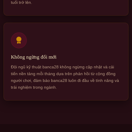
tuổi trở lên.
Không ngừng đổi mới
Đội ngũ kỹ thuật banca28 không ngừng cập nhật và cải
tiến nền tảng mỗi tháng dựa trên phản hồi từ cộng đồng
người chơi, đảm bảo banca28 luôn đi đầu về tính năng và
trải nghiệm trong ngành.