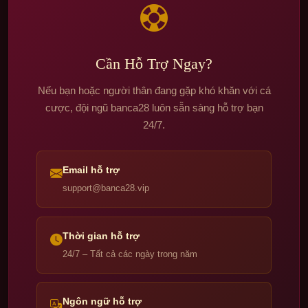
Cần Hỗ Trợ Ngay?
Nếu bạn hoặc người thân đang gặp khó khăn với cá
cược, đội ngũ banca28 luôn sẵn sàng hỗ trợ bạn
24/7.
Email hỗ trợ
support@banca28.vip
Thời gian hỗ trợ
24/7 – Tất cả các ngày trong năm
Ngôn ngữ hỗ trợ