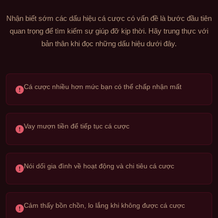
Nhận biết sớm các dấu hiệu cá cược có vấn đề là bước đầu tiên
quan trọng để tìm kiếm sự giúp đỡ kịp thời. Hãy trung thực với
bản thân khi đọc những dấu hiệu dưới đây.
Cá cược nhiều hơn mức bạn có thể chấp nhận mất
Vay mượn tiền để tiếp tục cá cược
Nói dối gia đình về hoạt động và chi tiêu cá cược
Cảm thấy bồn chồn, lo lắng khi không được cá cược