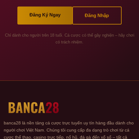
Đăng Ký Ngay
Đăng Nhập
Chỉ dành cho người trên 18 tuổi. Cá cược có thể gây nghiện – hãy chơi
có trách nhiệm.
banca28 là nền tảng cá cược trực tuyến uy tín hàng đầu dành cho
người chơi Việt Nam. Chúng tôi cung cấp đa dạng trò chơi từ cá
cược thể thao, casino trực tiếp, nổ hũ, đá gà đến xổ số – tất cả