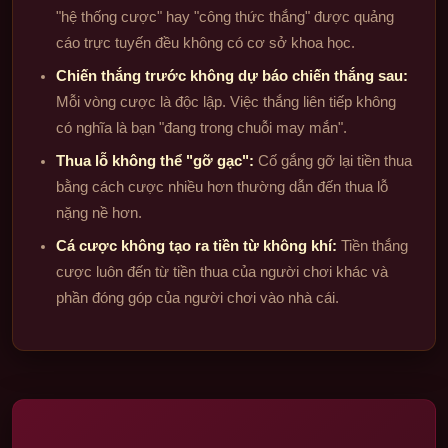
"hệ thống cược" hay "công thức thắng" được quảng
cáo trực tuyến đều không có cơ sở khoa học.
Chiến thắng trước không dự báo chiến thắng sau:
Mỗi vòng cược là độc lập. Việc thắng liên tiếp không
có nghĩa là bạn "đang trong chuỗi may mắn".
Thua lỗ không thể "gỡ gạc":
Cố gắng gỡ lại tiền thua
bằng cách cược nhiều hơn thường dẫn đến thua lỗ
nặng nề hơn.
Cá cược không tạo ra tiền từ không khí:
Tiền thắng
cược luôn đến từ tiền thua của người chơi khác và
phần đóng góp của người chơi vào nhà cái.