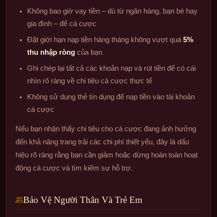
Không bao giờ vay tiền – dù từ ngân hàng, bạn bè hay
gia đình – để cá cược
Đặt giới hạn nạp tiền hàng tháng không vượt quá
5%
thu nhập ròng
của bạn
Ghi chép lại tất cả các khoản nạp và rút tiền để có cái
nhìn rõ ràng về chi tiêu cá cược thực tế
Không sử dụng thẻ tín dụng để nạp tiền vào tài khoản
cá cược
Nếu bạn nhận thấy chi tiêu cho cá cược đang ảnh hưởng
đến khả năng trang trải các chi phí thiết yếu, đây là dấu
hiệu rõ ràng rằng bạn cần giảm hoặc dừng hoàn toàn hoạt
động cá cược và tìm kiếm sự hỗ trợ.
Bảo Vệ Người Thân Và Trẻ Em