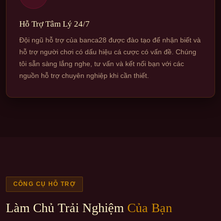
Hỗ Trợ Tâm Lý 24/7
Đội ngũ hỗ trợ của banca28 được đào tạo để nhận biết và
hỗ trợ người chơi có dấu hiệu cá cược có vấn đề. Chúng
tôi sẵn sàng lắng nghe, tư vấn và kết nối bạn với các
nguồn hỗ trợ chuyên nghiệp khi cần thiết.
CÔNG CỤ HỖ TRỢ
Làm Chủ Trải Nghiệm
Của Bạn