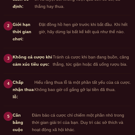
định:
thắng hay thua.
Giới hạn
Đặt đồng hồ hẹn giờ trước khi bắt đầu. Khi hết
thời gian
giờ, hãy dừng lại bất kể kết quả như thế nào.
chơi:
Không cá cược khi
Tránh cá cược khi bạn đang buồn, căng
cảm xúc tiêu cực:
thẳng, tức giận hoặc đã uống rượu bia.
Chấp
Hiểu rằng thua lỗ là một phần tất yếu của cá cược.
nhận thua
Không bao giờ cố gắng gỡ lại tiền đã thua.
lỗ:
Cân
Đảm bảo cá cược chỉ chiếm một phần nhỏ trong
bằng
thời gian giải trí của bạn. Duy trì các sở thích và
cuộc
hoạt động xã hội khác.