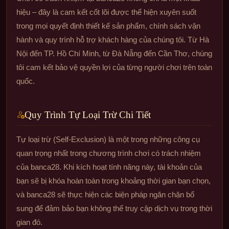
hiệu – đây là cam kết cốt lõi được thể hiện xuyên suốt
trong mọi quyết định thiết kế sản phẩm, chính sách vận
hành và quy trình hỗ trợ khách hàng của chúng tôi. Từ Hà
Nội đến TP. Hồ Chí Minh, từ Đà Nẵng đến Cần Thơ, chúng
tôi cam kết bảo vệ quyền lợi của từng người chơi trên toàn
quốc.
Quy Trình Tự Loại Trừ Chi Tiết
Tự loại trừ (Self-Exclusion) là một trong những công cụ
quan trọng nhất trong chương trình chơi có trách nhiệm
của banca28. Khi kích hoạt tính năng này, tài khoản của
bạn sẽ bị khóa hoàn toàn trong khoảng thời gian bạn chọn,
và banca28 sẽ thực hiện các biện pháp ngăn chặn bổ
sung để đảm bảo bạn không thể truy cập dịch vụ trong thời
gian đó.