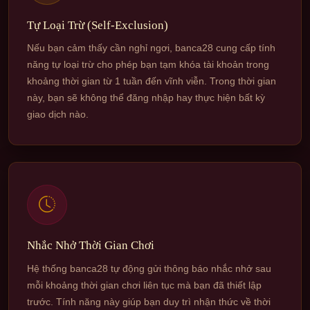
Tự Loại Trừ (Self-Exclusion)
Nếu bạn cảm thấy cần nghỉ ngơi, banca28 cung cấp tính
năng tự loại trừ cho phép bạn tạm khóa tài khoản trong
khoảng thời gian từ 1 tuần đến vĩnh viễn. Trong thời gian
này, bạn sẽ không thể đăng nhập hay thực hiện bất kỳ
giao dịch nào.
Nhắc Nhở Thời Gian Chơi
Hệ thống banca28 tự động gửi thông báo nhắc nhở sau
mỗi khoảng thời gian chơi liên tục mà bạn đã thiết lập
trước. Tính năng này giúp bạn duy trì nhận thức về thời