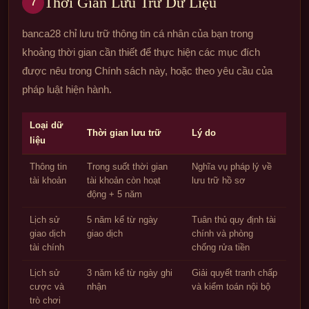
Thời Gian Lưu Trữ Dữ Liệu
7
banca28 chỉ lưu trữ thông tin cá nhân của bạn trong
khoảng thời gian cần thiết để thực hiện các mục đích
được nêu trong Chính sách này, hoặc theo yêu cầu của
pháp luật hiện hành.
Loại dữ
Thời gian lưu trữ
Lý do
liệu
Thông tin
Trong suốt thời gian
Nghĩa vụ pháp lý về
tài khoản
tài khoản còn hoạt
lưu trữ hồ sơ
động + 5 năm
Lịch sử
5 năm kể từ ngày
Tuân thủ quy định tài
giao dịch
giao dịch
chính và phòng
tài chính
chống rửa tiền
Lịch sử
3 năm kể từ ngày ghi
Giải quyết tranh chấp
cược và
nhận
và kiểm toán nội bộ
trò chơi