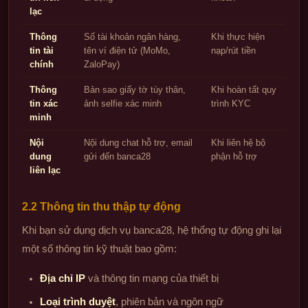
lạc
Thông
Số tài khoản ngân hàng,
Khi thực hiện
tin tài
tên ví điện tử (MoMo,
nạp/rút tiền
chính
ZaloPay)
Thông
Bản sao giấy tờ tùy thân,
Khi hoàn tất quy
tin xác
ảnh selfie xác minh
trình KYC
minh
Nội
Nội dung chat hỗ trợ, email
Khi liên hệ bộ
dung
gửi đến banca28
phận hỗ trợ
liên lạc
2.2 Thông tin thu thập tự động
Khi bạn sử dụng dịch vụ banca28, hệ thống tự động ghi lại
một số thông tin kỹ thuật bao gồm:
Địa chỉ IP
và thông tin mạng của thiết bị
Loại trình duyệt
, phiên bản và ngôn ngữ