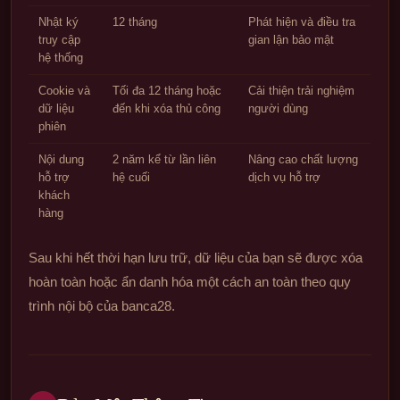
Nhật ký
12 tháng
Phát hiện và điều tra
truy cập
gian lận bảo mật
hệ thống
Cookie và
Tối đa 12 tháng hoặc
Cải thiện trải nghiệm
dữ liệu
đến khi xóa thủ công
người dùng
phiên
Nội dung
2 năm kể từ lần liên
Nâng cao chất lượng
hỗ trợ
hệ cuối
dịch vụ hỗ trợ
khách
hàng
Sau khi hết thời hạn lưu trữ, dữ liệu của bạn sẽ được xóa
hoàn toàn hoặc ẩn danh hóa một cách an toàn theo quy
trình nội bộ của banca28.