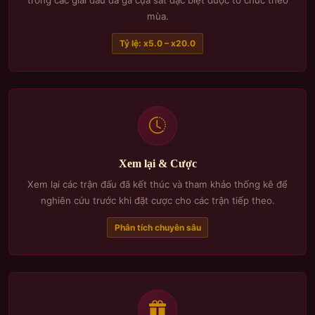
trong các giải đấu đá gà cựa sắt đặc biệt được tổ chức theo
mùa.
Tỷ lệ: x5.0 – x20.0
Xem lại & Cược
Xem lại các trận đấu đã kết thúc và tham khảo thống kê để
nghiên cứu trước khi đặt cược cho các trận tiếp theo.
Phân tích chuyên sâu