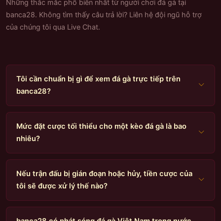
Những thắc mắc phổ biến nhất từ người chơi đá gà tại
banca28. Không tìm thấy câu trả lời? Liên hệ đội ngũ hỗ trợ
của chúng tôi qua Live Chat.
Tôi cần chuẩn bị gì để xem đá gà trực tiếp trên
banca28?
Bạn chỉ cần một tài khoản banca28 đã đăng ký và xác
minh, cùng với kết nối internet ổn định (4G hoặc WiFi).
Mức đặt cược tối thiểu cho một kèo đá gà là bao
Không cần cài thêm ứng dụng hay plugin nào. Toàn bộ
nhiêu?
video phát sóng đá gà trực tiếp chạy ngay trên trình duyệt
điện thoại hoặc máy tính của bạn.
Mức đặt cược tối thiểu tại banca28 cho mỗi kèo đá gà là
10.000 VNĐ. Mức tối đa phụ thuộc vào từng trận đấu và
Nếu trận đấu bị gián đoạn hoặc hủy, tiền cược của
loại kèo, thông thường dao động từ 5.000.000 đến
tôi sẽ được xử lý thế nào?
50.000.000 VNĐ mỗi kèo. Giới hạn cụ thể được hiển thị rõ
ràng trên giao diện đặt cược trước khi bạn xác nhận.
Trong trường hợp trận đấu bị hủy hoặc gián đoạn không
thể tiếp tục, toàn bộ tiền cược sẽ được hoàn trả 100% vào
banca28 có phát sóng đá gà Việt Nam trong nước