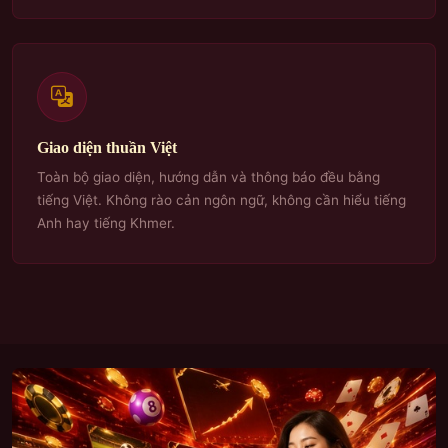
Giao diện thuần Việt
Toàn bộ giao diện, hướng dẫn và thông báo đều bằng
tiếng Việt. Không rào cản ngôn ngữ, không cần hiểu tiếng
Anh hay tiếng Khmer.