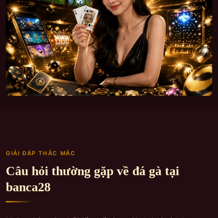
GIẢI ĐÁP THẮC MẮC
Câu hỏi thường gặp về đá gà tại
banca28