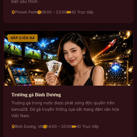
biệt yêu thích.
Phnom Penh
09:00 – 23:00
HD Trực tiếp
SẮP DIỄN RA
Trường gà Bình Dương
Trường gà trong nước được phát sóng độc quyền trên
banca28. Đá gà truyền thống cựa sắt mang đậm văn hóa
Việt Nam.
Bình Dương, VN
14:00 – 20:00
HD Trực tiếp