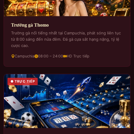
Trường gà Thomo
Trường gà nổi tiếng nhất tại Campuchia, phát sóng liên tục
từ 8:00 sáng đến nửa đêm. Đá gà cựa sắt hạng nặng, tỷ lệ
cược cao.
Campuchia
08:00 – 24:00
HD Trực tiếp
● TRỰC TIẾP