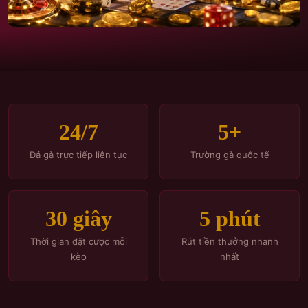
24/7
5+
Đá gà trực tiếp liên tục
Trường gà quốc tế
30 giây
5 phút
Thời gian đặt cược mỗi
Rút tiền thưởng nhanh
kèo
nhất