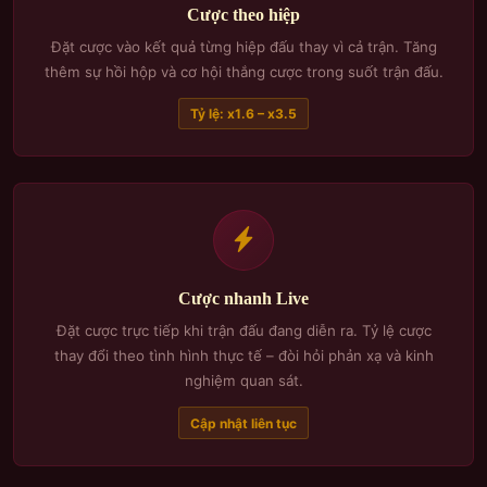
Cược theo hiệp
Đặt cược vào kết quả từng hiệp đấu thay vì cả trận. Tăng
thêm sự hồi hộp và cơ hội thắng cược trong suốt trận đấu.
Tỷ lệ: x1.6 – x3.5
Cược nhanh Live
Đặt cược trực tiếp khi trận đấu đang diễn ra. Tỷ lệ cược
thay đổi theo tình hình thực tế – đòi hỏi phản xạ và kinh
nghiệm quan sát.
Cập nhật liên tục