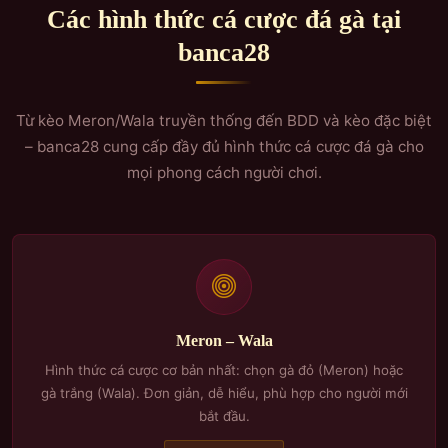
Các hình thức cá cược đá gà tại
banca28
Từ kèo Meron/Wala truyền thống đến BDD và kèo đặc biệt
– banca28 cung cấp đầy đủ hình thức cá cược đá gà cho
mọi phong cách người chơi.
Meron – Wala
Hình thức cá cược cơ bản nhất: chọn gà đỏ (Meron) hoặc
gà trắng (Wala). Đơn giản, dễ hiểu, phù hợp cho người mới
bắt đầu.