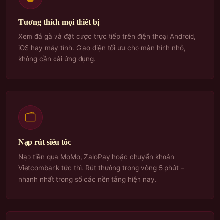
Tương thích mọi thiết bị
Xem đá gà và đặt cược trực tiếp trên điện thoại Android,
iOS hay máy tính. Giao diện tối ưu cho màn hình nhỏ,
không cần cài ứng dụng.
Nạp rút siêu tốc
Nạp tiền qua MoMo, ZaloPay hoặc chuyển khoản
Vietcombank tức thì. Rút thưởng trong vòng 5 phút –
nhanh nhất trong số các nền tảng hiện nay.