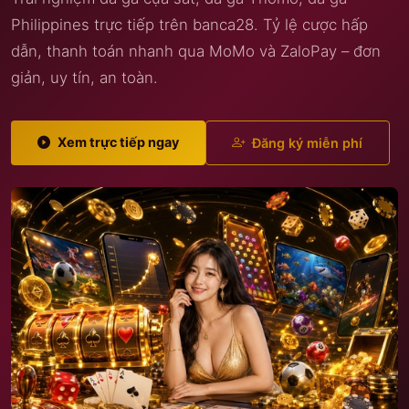
Philippines trực tiếp trên banca28. Tỷ lệ cược hấp
dẫn, thanh toán nhanh qua MoMo và ZaloPay – đơn
giản, uy tín, an toàn.
Xem trực tiếp ngay
Đăng ký miễn phí